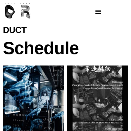
内
容
を
ス
DUCT
キ
ッ
Schedule
プ